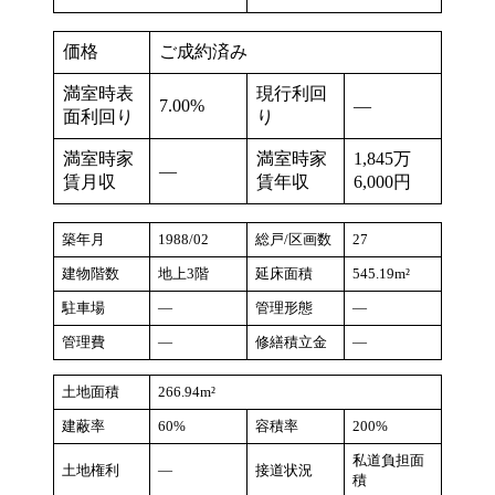
価格
ご成約済み
満室時表
現行利回
7.00%
―
面利回り
り
満室時家
満室時家
1,845万
―
賃月収
賃年収
6,000円
築年月
1988/02
総戸/区画数
27
建物階数
地上3階
延床面積
545.19m²
駐車場
―
管理形態
―
管理費
―
修繕積立金
―
土地面積
266.94m²
建蔽率
60%
容積率
200%
私道負担面
土地権利
―
接道状況
積