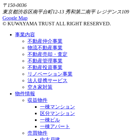
〒150-0036
東京都渋谷区南平台町12-13 秀和第二南平 レジデンス109
Google Map
© KUWAYAMA TRUST ALL RIGHT RESERVED.
事業内容
不動産仲介事業
物流不動産事業
不動産売却・査定
不動産管理事業
不動産投資事業
リノベーション事業
法人提携サービス
空き家対策
物件情報
収益物件
一棟マンション
区分マンション
一棟ビル
一棟アパート
売買物件
中古戸建