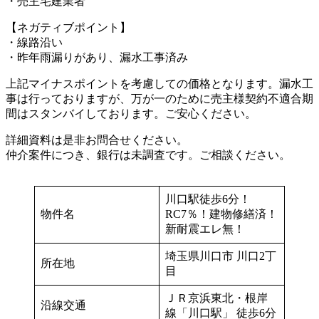
・売主宅建業者
【ネガティブポイント】
・線路沿い
・昨年雨漏りがあり、漏水工事済み
上記マイナスポイントを考慮しての価格となります。漏水工
事は行っておりますが、万が一のために売主様契約不適合期
間はスタンバイしております。ご安心ください。
詳細資料は是非お問合せください。
仲介案件につき、銀行は未調査です。ご相談ください。
川口駅徒歩6分！
物件名
RC7％！建物修繕済！
新耐震エレ無！
埼玉県川口市 川口2丁
所在地
目
ＪＲ京浜東北・根岸
沿線交通
線「川口駅」 徒歩6分